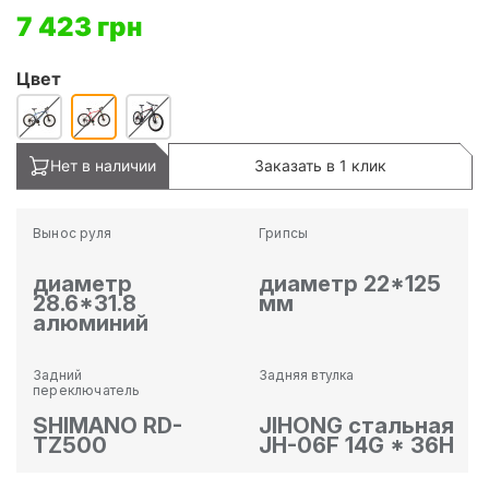
7 423 грн
Цвет
Нет в наличии
Заказать в 1 клик
Вынос руля
Грипсы
диаметр
диаметр 22*125
28.6*31.8
мм
алюминий
Задний
Задняя втулка
переключатель
SHIMANO RD-
JIHONG стальная
TZ500
JH-06F 14G * 36H