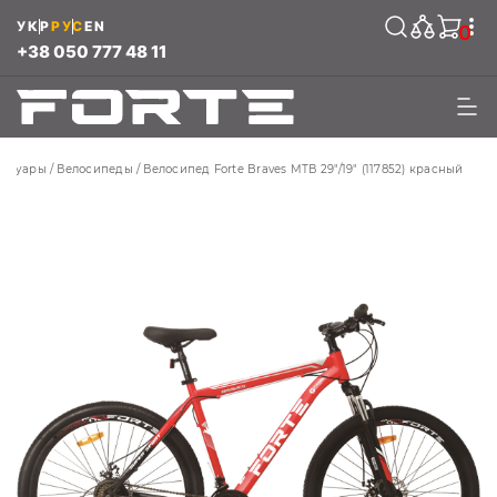
УКР
РУС
EN
0
+38 050 777 48 11
ессуары
Велосипеды
Велосипед Forte Braves МТВ 29"/19" (117852) красный