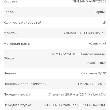
Кассета
SHIMANO AMFTZ500
Класс
Горный
Количество скоростей
21
Манетки
SHIMANO ST-EF500 3x7 ск.
Материал рамы
Алюминий
26"*1.75"*14G*36H алюминиевый
Ободы
двухстенный
Педали
Стальные 9/16"
Передний переключатель
SHIMANO FD-TZ500
Передняя вилка
Стальная 28.6 мм*25.4; из LockOut
Передняя втулка
SHUNFENG Стальная HB-25FQ 14G*36H