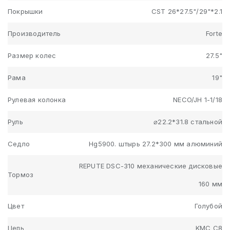
Покрышки
CST 26*27.5"/29"*2.1
Производитель
Forte
Размер колес
27.5"
Рама
19"
Рулевая колонка
NECO/JH 1-1/18
Руль
⌀22.2*31.8 стальной
Седло
Hg5900. штырь 27.2*300 мм алюминий
REPUTE DSC-310 механические дисковые
Тормоз
160 мм
Цвет
Голубой
Цепь
KMC C8