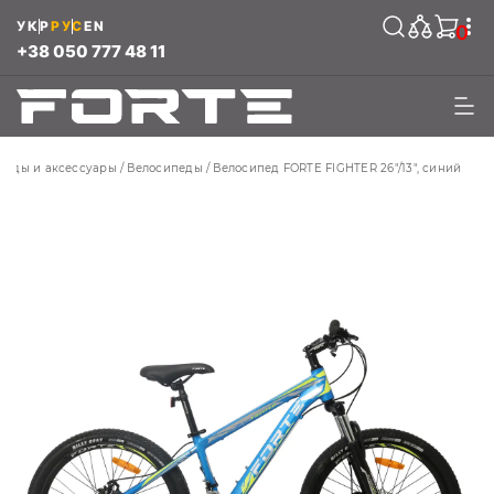
УКР
РУС
EN
0
+38 050 777 48 11
педы и аксессуары
Велосипеды
Велосипед FORTE FIGHTER 26"/13", синий