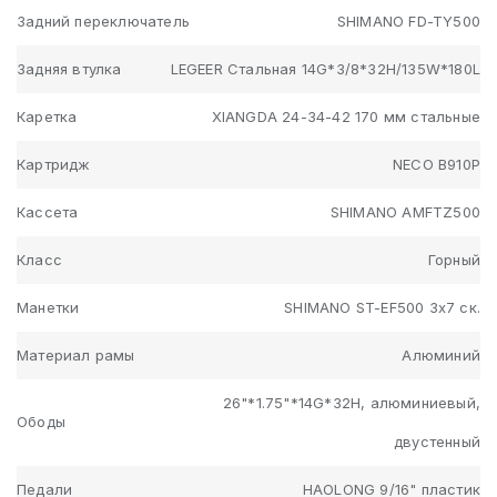
Задний переключатель
SHIMANO FD-TY500
Задняя втулка
LEGEER Стальная 14G*3/8*32H/135W*180L
Каретка
XIANGDA 24-34-42 170 мм стальные
Картридж
NECO B910P
Кассета
SHIMANO AMFTZ500
Класс
Горный
Манетки
SHIMANO ST-EF500 3х7 ск.
Материал рамы
Алюминий
26"*1.75"*14G*32H, алюминиевый,
Ободы
двустенный
Педали
HAOLONG 9/16" пластик