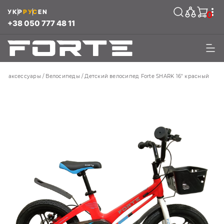
УКР
РУС
EN
0
+38 050 777 48 11
 и аксессуары
Велосипеды
Детский велосипед Forte SHARK 16" красный