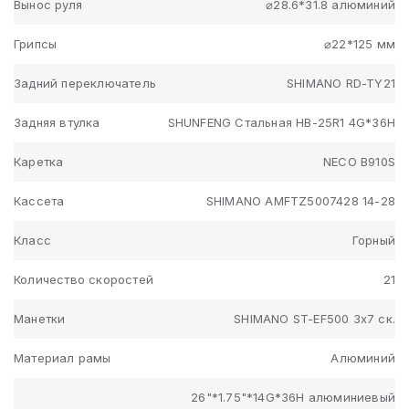
Вынос руля
⌀28.6*31.8 алюминий
Грипсы
⌀22*125 мм
Задний переключатель
SHIMANO RD-TY21
Задняя втулка
SHUNFENG Стальная HB-25R1 4G*36H
Каретка
NECO B910S
Кассета
SHIMANO AMFTZ5007428 14-28
Класс
Горный
Количество скоростей
21
Манетки
SHIMANO ST-EF500 3x7 ск.
Материал рамы
Алюминий
26"*1.75"*14G*36H алюминиевый