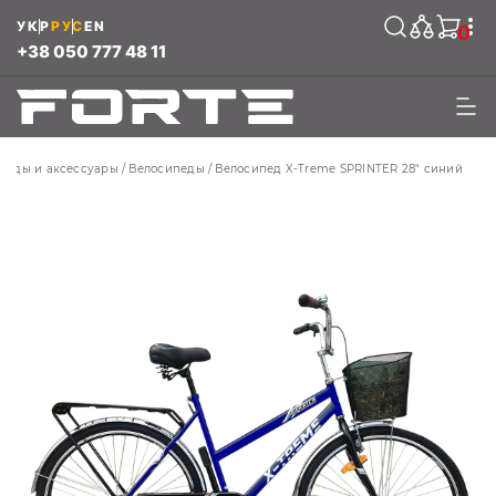
УКР
РУС
EN
0
+38 050 777 48 11
педы и аксессуары
Велосипеды
Велосипед X-Treme SPRINTER 28" синий