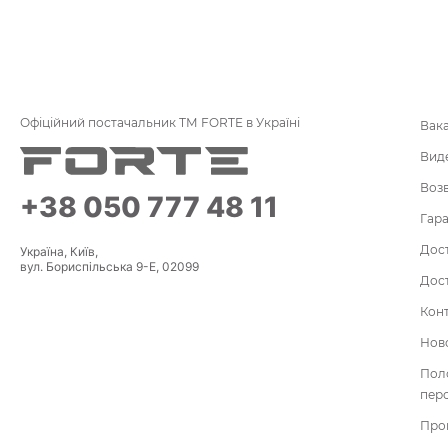
Офіційний постачальник ТМ FORTE в Україні
Вак
Вид
Воз
+38 050 777 48 11
Гара
Дост
Україна, Київ,
вул. Бориспільська 9-Е, 02099
Дост
Кон
Нов
По
пер
Про