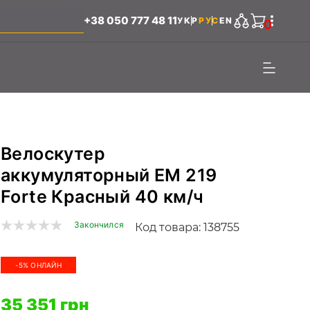
+38 050 777 48 11
УКР
РУС
EN
0
Велоскутер
аккумуляторный EM 219
Forte Красный 40 км/ч
Закончился
Код товара: 138755
-5% ОНЛАЙН
35 351 грн