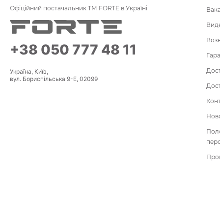
Офіційний постачальник ТМ FORTE в Україні
Вак
Вид
Воз
+38 050 777 48 11
Гара
Дост
Україна, Київ,
вул. Бориспільська 9-Е, 02099
Дост
Кон
Нов
По
пер
Про