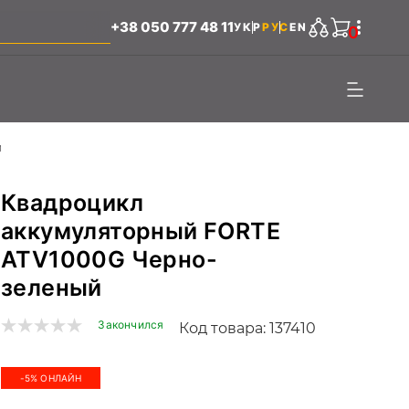
+38 050 777 48 11
УКР
РУС
EN
0
й
Квадроцикл
аккумуляторный FORTE
ATV1000G Черно-
зеленый
Закончился
Код товара: 137410
-5% ОНЛАЙН