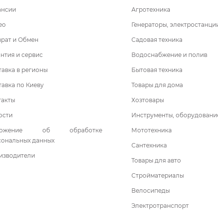
ансии
Агротехника
ео
Генераторы, электростанци
врат и Обмен
Садовая техника
нтия и сервис
Водоснабжение и полив
авка в регионы
Бытовая техника
авка по Киеву
Товары для дома
такты
Хозтовары
ости
Инструменты, оборудовани
ложение об обработке
Мототехника
сональных данных
Сантехника
изводители
Товары для авто
Стройматериалы
Велосипеды
Электротранспорт