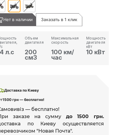
Нет в наличии
Заказать в 1 клик
ощность
Объем
Максимальная
Мощность
вигателя,
двигателя
скорость
двигателя
/с
кВт
14 л.с
200
100 км/
10 кВт
см3
час
Доставка по Киеву
т
1500 грн — бесплатно!
Самовивіз — бесплатно!
При заказе на сумму
до 1500 грн.
доставка по Киеву осуществляется
перевозчиком "Новая Почта".