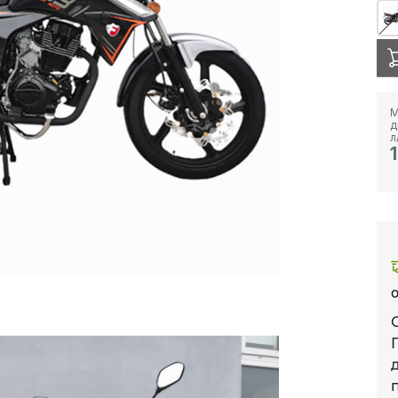
М
д
л
О