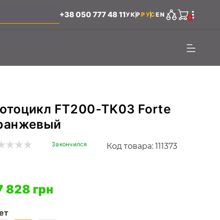
+38 050 777 48 11
УКР
РУС
EN
0
отоцикл FT200-TK03 Forte
ранжевый
Закончился
Код товара: 111373
7 828 грн
ет