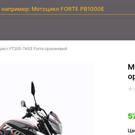
икл FT200-TK03 Forte оранжевый
М
о
5
Цв