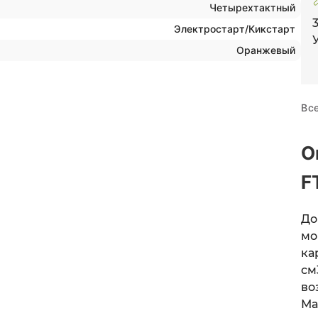
Четырехтактный
Электростарт/Кикстарт
Оранжевый
Вс
О
F
До
м
ка
см
в
Ма