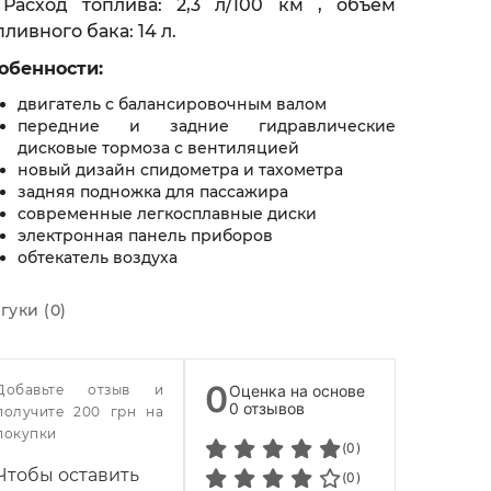
Расход топлива: 2,3 л/100 км
,
объем
пливного бака: 14 л.
обенности:
двигатель с балансировочным валом
передние и задние гидравлические
дисковые тормоза с вентиляцией
новый дизайн спидометра и тахометра
задняя подножка для пассажира
современные легкосплавные диски
электронная панель приборов
обтекатель воздуха
гуки (0)
0
Добавьте отзыв и
Оценка на основе
0 отзывов
получите 200 грн на
покупки
(0)
Чтобы оставить
(0)